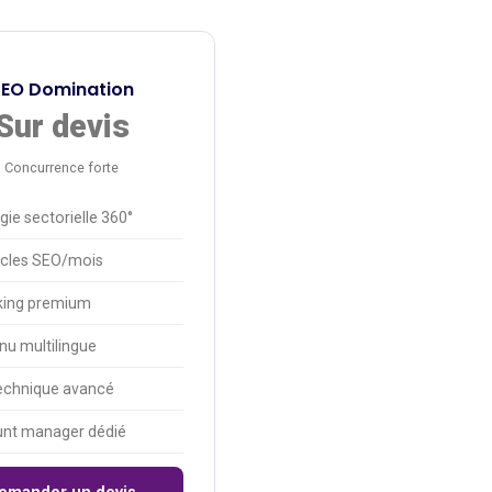
EO Domination
Sur devis
Concurrence forte
gie sectorielle 360°
icles SEO/mois
nking premium
u multilingue
echnique avancé
nt manager dédié