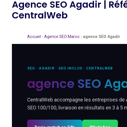
Agence SEO Agadir | Ré
CentralWeb
Accueil
›
Agence SEO Maroc
›
agence SEO Agadir
SEO · AGADIR · SEO INCLUS · CENTRALWEB
agence SEO Aga
CentralWeb accompagne les entreprises de Aga
SEO 100/100, livraison en résultats en 3 à 5 m