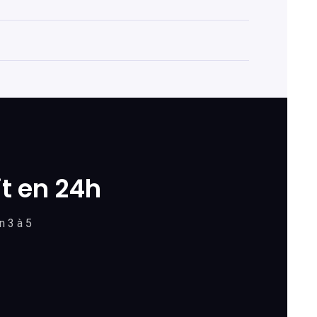
t en 24h
n 3 à 5