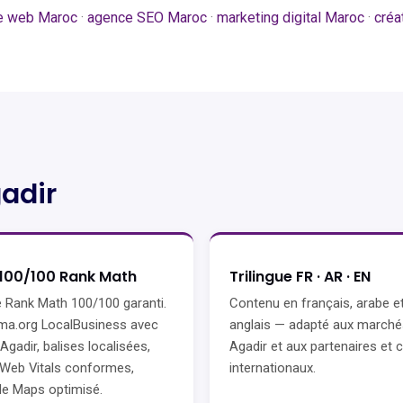
te web Maroc
·
agence SEO Maroc
·
marketing digital Maroc
·
créa
gadir
100/100 Rank Math
Trilingue FR · AR · EN
 Rank Math 100/100 garanti.
Contenu en français, arabe e
a.org LocalBusiness avec
anglais — adapté aux marché
Agadir, balises localisées,
Agadir et aux partenaires et c
Web Vitals conformes,
internationaux.
e Maps optimisé.