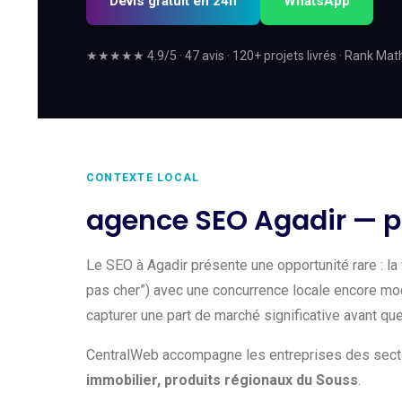
Devis gratuit en 24h
WhatsApp
★★★★★ 4.9/5 · 47 avis · 120+ projets livrés · Rank Mat
CONTEXTE LOCAL
agence SEO Agadir — po
Le SEO à Agadir présente une opportunité rare : la v
pas cher”) avec une concurrence locale encore mo
capturer une part de marché significative avant qu
CentralWeb accompagne les entreprises des secte
immobilier, produits régionaux du Souss
.