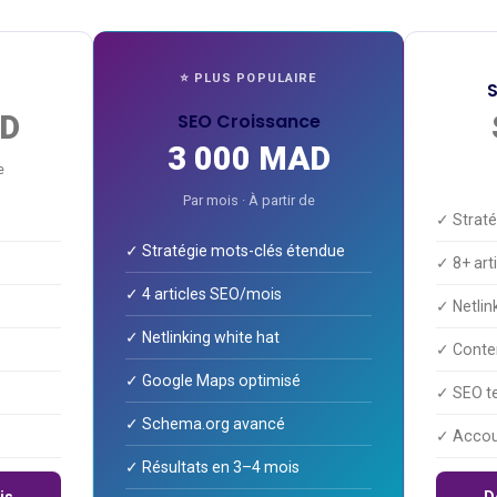
⭐ PLUS POPULAIRE
S
AD
SEO Croissance
3 000 MAD
e
Par mois · À partir de
✓ Straté
✓ Stratégie mots-clés étendue
✓ 8+ art
✓ 4 articles SEO/mois
✓ Netli
✓ Netlinking white hat
✓ Conten
✓ Google Maps optimisé
✓ SEO t
✓ Schema.org avancé
✓ Accou
✓ Résultats en 3–4 mois