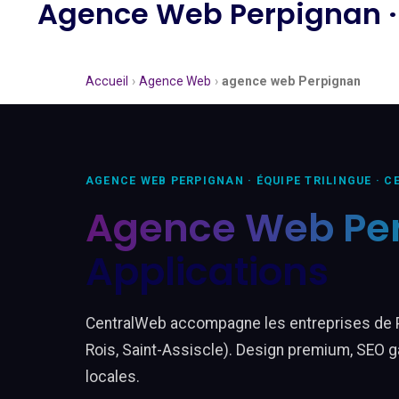
Agence Web Perpignan ·
Accueil
›
Agence Web
›
agence web Perpignan
AGENCE WEB PERPIGNAN · ÉQUIPE TRILINGUE · 
Agence Web Pe
Applications
CentralWeb accompagne les entreprises de Pe
Rois, Saint-Assiscle). Design premium, SEO ga
locales.