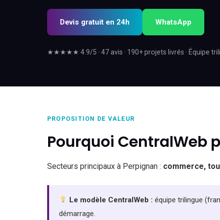
Devis gratuit en 24h
WhatsApp
★★★★★ 4.9/5 · 47 avis · 190+ projets livrés · Équipe tril
PROPOSITION DE VALEUR
Pourquoi CentralWeb po
Secteurs principaux à Perpignan :
commerce, tour
Le modèle CentralWeb :
équipe trilingue (fra
démarrage.