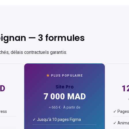
pignan — 3 formules
achés, délais contractuels garantis.
PLUS POPULAIRE
AD
Site Pro
1
7 000 MAD
≈ 665 € · À partir de
ress
✓ Pages 
✓ Jusqu’à 10 pages Figma
✓ Anima