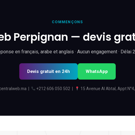
COMMENÇONS
b Perpignan — devis grat
ponse en français, arabe et anglais · Aucun engagement · Délai 
Devis gratuit en 24h
WhatsApp
centralweb.ma
|
+212 606 050 502
|
15 Avenue Al Abtal, Appt N°4,