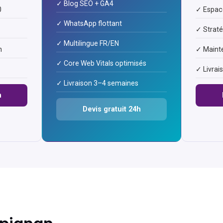
✓ Blog SEO + GA4
0
✓ Espace
✓ WhatsApp flottant
✓ Strat
✓ Multilingue FR/EN
n
✓ Maint
✓ Core Web Vitals optimisés
✓ Livrai
✓ Livraison 3–4 semaines
h
Devis gratuit 24h