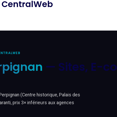
 CentralWeb
CENTRALWEB
rpignan
— Sites, E-
rpignan (Centre historique, Palais des
ranti, prix 3× inférieurs aux agences