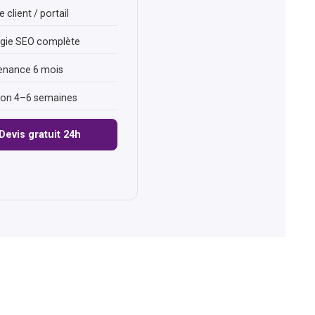
 client / portail
égie SEO complète
enance 6 mois
son 4–6 semaines
Devis gratuit 24h