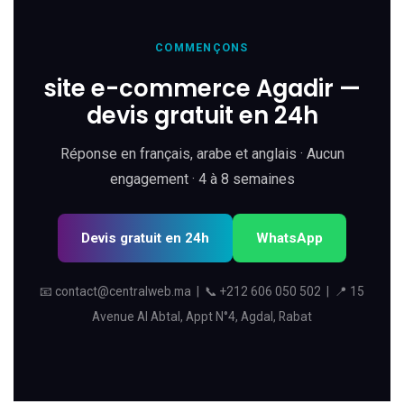
COMMENÇONS
site e-commerce Agadir —
devis gratuit en 24h
Réponse en français, arabe et anglais · Aucun
engagement · 4 à 8 semaines
Devis gratuit en 24h
WhatsApp
📧
contact@centralweb.ma
| 📞
+212 606 050 502
| 📍 15
Avenue Al Abtal, Appt N°4, Agdal, Rabat