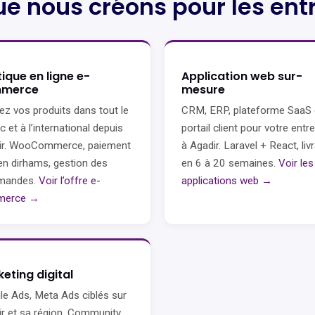
ue nous créons pour les ent
ique en ligne e-
Application web sur-
merce
mesure
z vos produits dans tout le
CRM, ERP, plateforme SaaS
 et à l’international depuis
portail client pour votre entr
ir. WooCommerce, paiement
à Agadir. Laravel + React, liv
n dirhams, gestion des
en 6 à 20 semaines.
Voir les
mandes.
Voir l’offre e-
applications web →
merce →
eting digital
e Ads, Meta Ads ciblés sur
r et sa région. Community