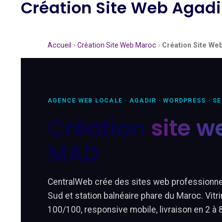
Création Site Web Agad
Accueil
›
Création Site Web Maroc
›
Création Site We
AGENCE WEB LOCALE · AGADIR · WORDPRESS · S
Création
site w
MAD
CentralWeb crée des sites web professionnels
Sud et station balnéaire phare du Maroc. Vit
100/100, responsive mobile, livraison en 2 à