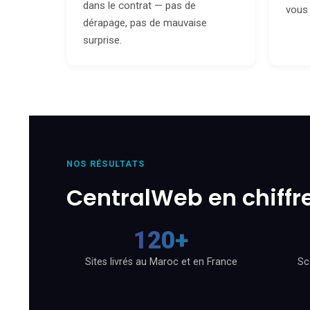
dans le contrat — pas de
vous 
dérapage, pas de mauvaise
surprise.
NOS RÉSULTATS
CentralWeb en chiffr
120+
Sites livrés au Maroc et en France
Sc