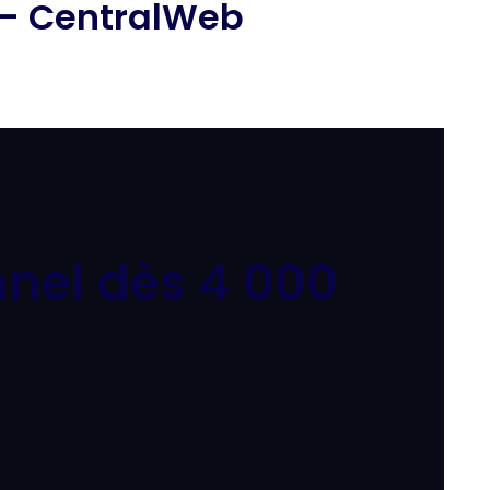
 — CentralWeb
nel dès 4 000