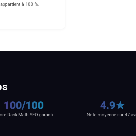
appartient à 100 %.
es
100/100
4.9★
ore Rank Math SEO garanti
Note moyenne sur 47 av