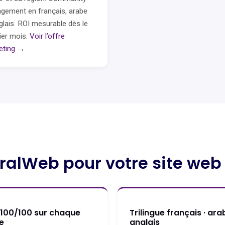
gement en français, arabe
glais. ROI mesurable dès le
ier mois.
Voir l’offre
eting →
ralWeb pour votre site web
 100/100 sur chaque
Trilingue français · ara
e
anglais