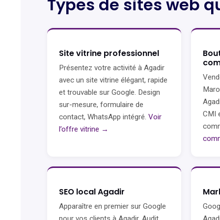
Types de sites web q
Site vitrine professionnel
Bout
com
Présentez votre activité à Agadir
Vende
avec un site vitrine élégant, rapide
Maroc
et trouvable sur Google. Design
Agad
sur-mesure, formulaire de
CMI e
contact, WhatsApp intégré.
Voir
com
l’offre vitrine →
com
SEO local Agadir
Mark
Apparaître en premier sur Google
Googl
pour vos clients à Agadir. Audit
Agadi