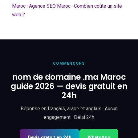
Maroc
·
Agence SEO Maroc
·
Combien coûte un site
web ?
COMMENÇONS
nom de domaine .ma Maroc
guide 2026 — devis gratuit en
24h
Réponse en français, arabe et anglais · Aucun
engagement · Délai 24h
Devis gratuit en 24h
WhatsApp