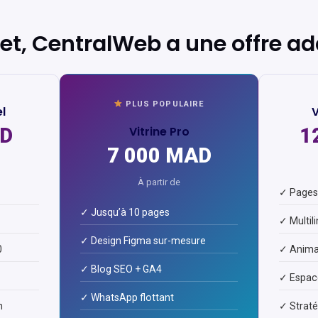
jet, CentralWeb a une offre a
PLUS POPULAIRE
el
V
AD
Vitrine Pro
1
7 000 MAD
À partir de
✓ Pages 
✓ Jusqu’à 10 pages
✓ Multil
✓ Design Figma sur-mesure
0
✓ Anima
✓ Blog SEO + GA4
✓ Espace
✓ WhatsApp flottant
n
✓ Strat