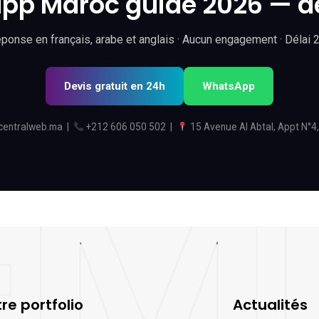
pp Maroc guide 2026 — de
ponse en français, arabe et anglais · Aucun engagement · Délai 
Devis gratuit en 24h
WhatsApp
centralweb.ma
|
+212 606 050 502
|
15 Avenue Al Abtal, Appt N°4,
re portfolio
Actualités