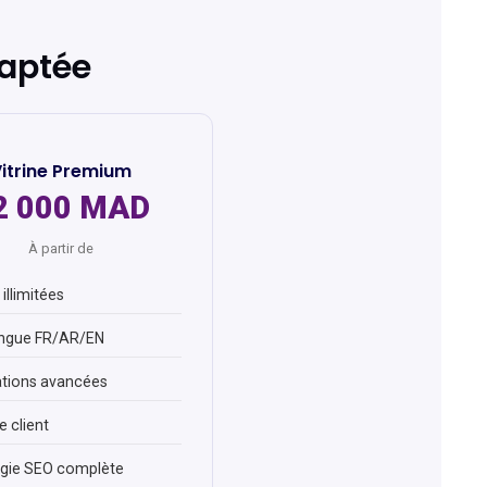
daptée
itrine Premium
2 000 MAD
À partir de
illimitées
ingue FR/AR/EN
tions avancées
 client
égie SEO complète