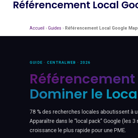
Référencement Local Goo
Accueil
›
Guides
›
Référencement Local Google Maps
GUIDE · CENTRALWEB · 2026
Référencement 
Dominer le Loca
78 % des recherches locales aboutissent à un
Apparaître dans le “local pack” Google (les 3 
croissance le plus rapide pour une PME.