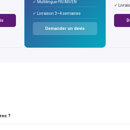
✓ Multilingue FR/AR/EN
✓ Livrai
✓ Livraison 3–4 semaines
is
D
Demander un devis
roc ?