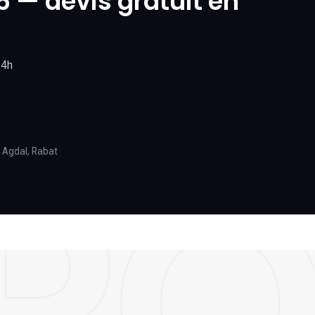
 — devis gratuit en
24h
 Agdal, Rabat