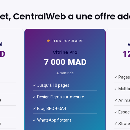
jet, CentralWeb a une offre a
PLUS POPULAIRE
el
V
AD
Vitrine Pro
1
7 000 MAD
À partir de
✓ Pages 
✓ Jusqu’à 10 pages
✓ Multil
✓ Design Figma sur-mesure
0
✓ Anima
✓ Blog SEO + GA4
✓ Espace
✓ WhatsApp flottant
n
✓ Strat