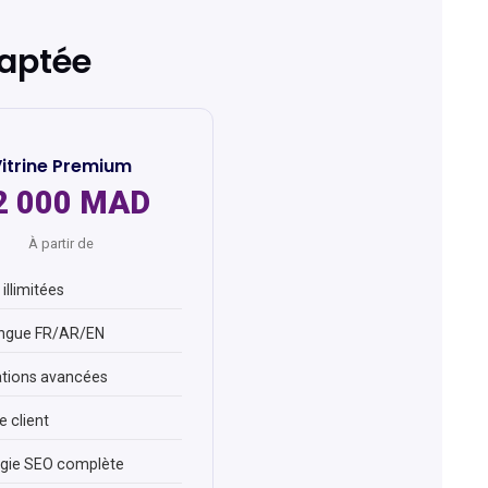
daptée
itrine Premium
2 000 MAD
À partir de
illimitées
ingue FR/AR/EN
tions avancées
 client
égie SEO complète