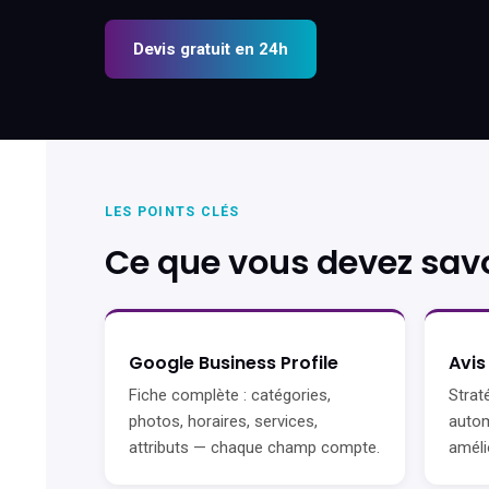
Devis gratuit en 24h
LES POINTS CLÉS
Ce que vous devez savo
Google Business Profile
Avis
Fiche complète : catégories,
Strat
photos, horaires, services,
autom
attributs — chaque champ compte.
améli