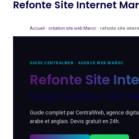
Refonte Site Internet M
Accueil
›
création site web Maroc
›
refonte site inter
GUIDE CENTRALWEB · AGENCE WEB MAROC
Refonte Site Int
Modernisation · SEO sa
Guide complet par CentralWeb, agence digita
arabe et anglais. Devis gratuit en 24h.