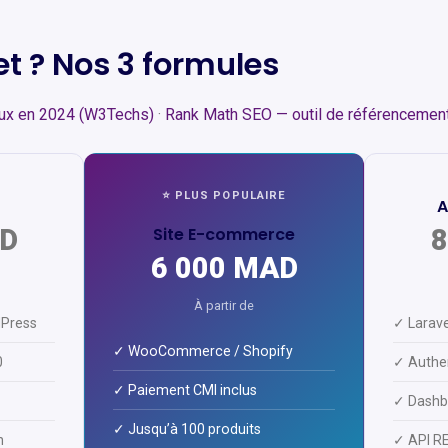
jet ? Nos 3 formules
ux en 2024 (W3Techs)
·
Rank Math SEO — outil de référenceme
⭐ PLUS POPULAIRE
A
AD
Site E-commerce
8
6 000 MAD
À partir de
dPress
✓ Larave
✓ WooCommerce / Shopify
0
✓ Authen
✓ Paiement CMI inclus
✓ Dashb
✓ Jusqu’à 100 produits
n
✓ API R