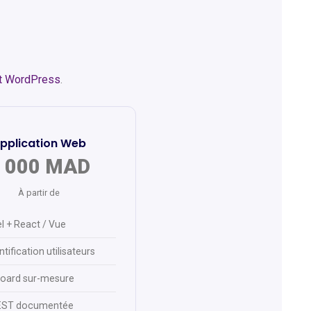
nt WordPress
.
pplication Web
 000 MAD
À partir de
l + React / Vue
tification utilisateurs
oard sur-mesure
EST documentée