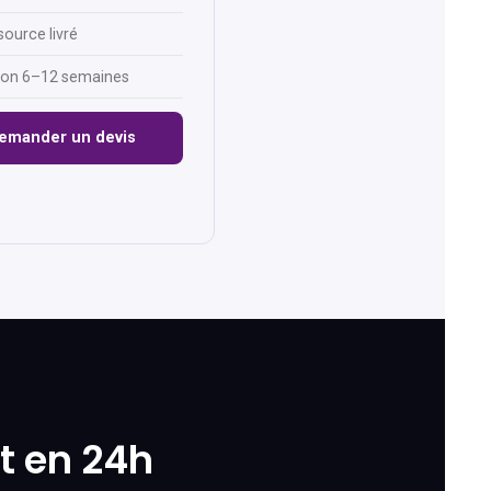
ource livré
ison 6–12 semaines
emander un devis
it en 24h