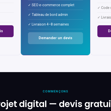
✓ SEO e-commerce complet
✓ Code s
✓ Tableau de bord admin
✓ Livra
✓ Livraison 4–8 semaines
is
D
Demander un devis
COMMENÇONS
ojet digital — devis gratu