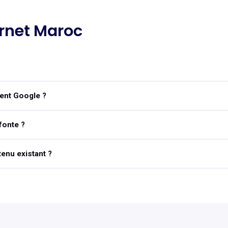
ernet Maroc
ment Google ?
efonte ?
tenu existant ?