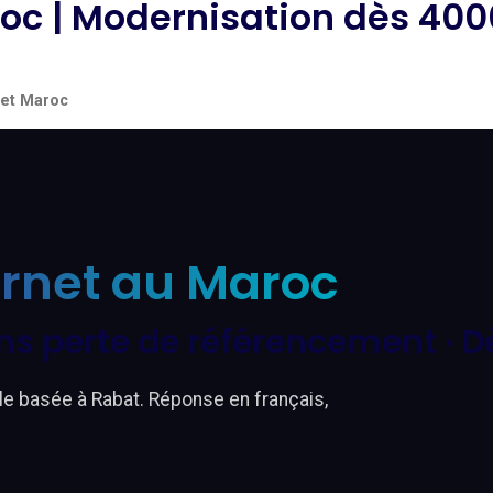
aroc | Modernisation dès 4
net Maroc
ernet au Maroc
ns perte de référencement · 
le basée à Rabat. Réponse en français,