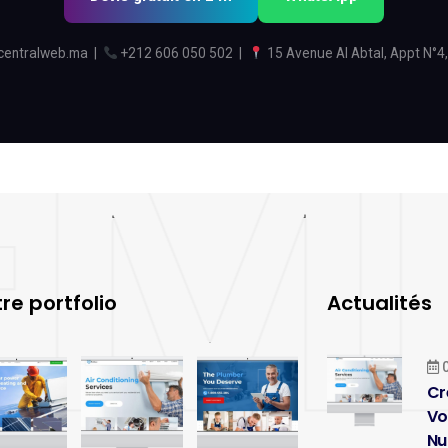
centralweb.ma
|
+212 606 050 502
|
15 Avenue Al Abtal, Appt N°4,
re portfolio
Actualités
0
Cr
Vo
Nu