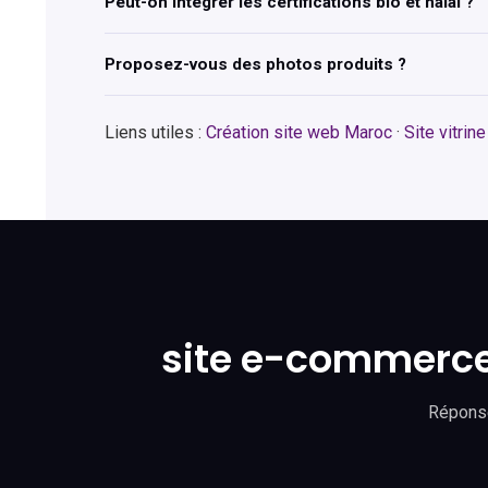
Peut-on intégrer les certifications bio et halal ?
Proposez-vous des photos produits ?
Liens utiles :
Création site web Maroc
·
Site vitrin
site e-commerce 
Réponse