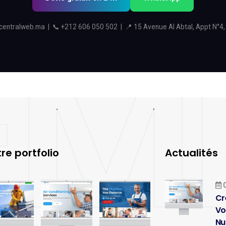
centralweb.ma
| 📞
+212 606 050 502
| 📍 15 Avenue Al Abtal, Appt N°4,
re portfolio
Actualités
0
Cr
Vo
Nu