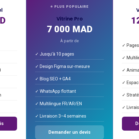
⭐ PLUS POPULAIRE
el
V
AD
Vitrine Pro
1
7 000 MAD
À partir de
✓ Pages 
✓ Jusqu’à 10 pages
✓ Multil
✓ Design Figma sur-mesure
0
✓ Anima
✓ Blog SEO + GA4
✓ Espace
✓ WhatsApp flottant
n
✓ Strat
✓ Multilingue FR/AR/EN
✓ Livrai
✓ Livraison 3–4 semaines
is
D
Demander un devis