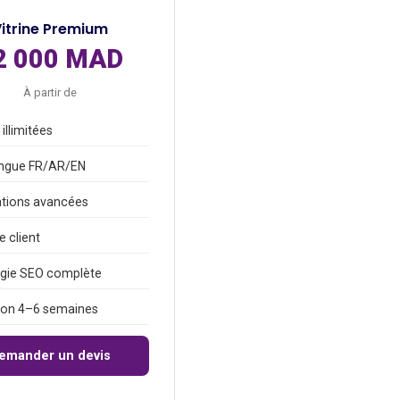
itrine Premium
2 000 MAD
À partir de
illimitées
ingue FR/AR/EN
tions avancées
 client
égie SEO complète
son 4–6 semaines
emander un devis