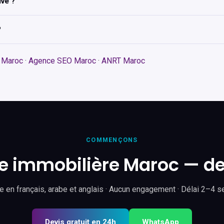
ive ?
?
e Maroc
·
Agence SEO Maroc
·
ANRT Maroc
COMMENÇONS
ce immobilière Maroc — de
 en français, arabe et anglais · Aucun engagement · Délai 2–4 
Devis gratuit en 24h
WhatsApp