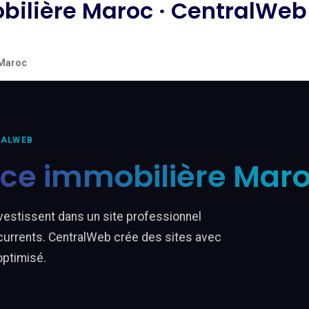
obilière Maroc · CentralWeb
 Maroc
RALWEB
ence immobilière Mar
estissent dans un site professionnel
ncurrents. CentralWeb crée des sites avec
optimisé.