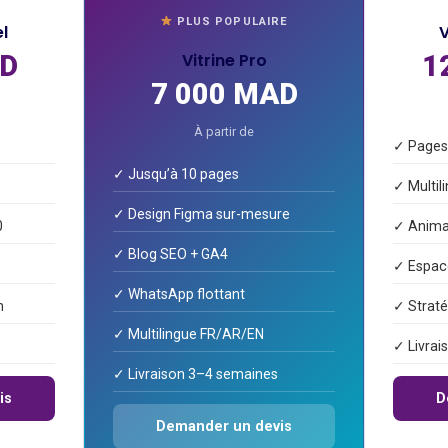
PLUS POPULAIRE
el
V
AD
Vitrine Pro
1
7 000 MAD
À partir de
✓ Pages 
✓ Jusqu’à 10 pages
✓ Multil
✓ Design Figma sur-mesure
0
✓ Anima
✓ Blog SEO + GA4
✓ Espace
✓ WhatsApp flottant
n
✓ Strat
✓ Multilingue FR/AR/EN
✓ Livrai
✓ Livraison 3–4 semaines
is
D
Demander un devis