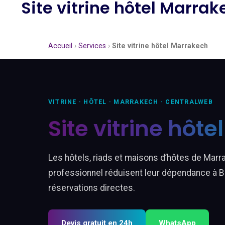
Site vitrine hôtel Marra
Accueil
›
Services
›
Site vitrine hôtel Marrakech
VITRINE · HÔTEL · MARRAKECH · CENTRALWEB
Site vitrine hôt
Les hôtels, riads et maisons d’hôtes de Marr
professionnel réduisent leur dépendance à 
réservations directes.
Devis gratuit en 24h
WhatsApp