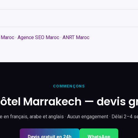
e Maroc
·
Agence SEO Maroc
·
ANRT Maroc
COMMENÇONS
 hôtel Marrakech — devis g
 en français, arabe et anglais · Aucun engagement · Délai 2–4 
Devis gratuit en 24h
WhatsApp