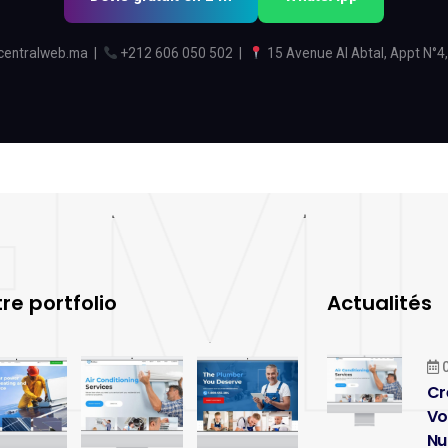
centralweb.ma
|
+212 606 050 502
|
15 Avenue Al Abtal, Appt N°4,
re portfolio
Actualités
0
Cr
Vo
Nu