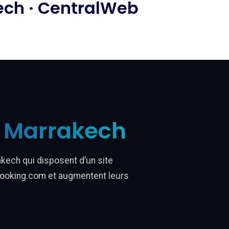
kech · CentralWeb
el Marrakech
akech qui disposent d’un site
Booking.com et augmentent leurs