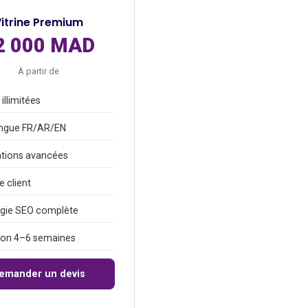
itrine Premium
2 000 MAD
À partir de
illimitées
ingue FR/AR/EN
tions avancées
 client
égie SEO complète
son 4–6 semaines
emander un devis