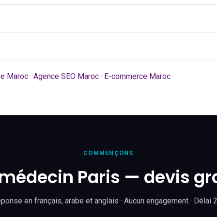
ine Maroc
·
Agence SEO Maroc
·
E-commerce Maroc
COMMENÇONS
e médecin Paris — devis gr
ponse en français, arabe et anglais · Aucun engagement · Délai 