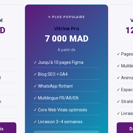
⭐ PLUS POPULAIRE
el
V
AD
Vitrine Pro
1
7 000 MAD
À partir de
✓ Pages 
✓ Jusqu’à 10 pages Figma
✓ Multil
✓ Blog SEO + GA4
0
✓ Anima
✓ WhatsApp flottant
✓ Espace
✓ Multilingue FR/AR/EN
n
✓ Strat
✓ Core Web Vitals optimisés
✓ Livrai
✓ Livraison 3–4 semaines
is
D