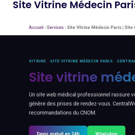
Site Vitrine Médecin Par
Accueil
›
Services
›
Site Vitrine Médecin Paris | Sit
VITRINE · SITE VITRINE MÉDECIN PARIS · CENTR
Site vitrine méd
Un site web médical professionnel rassure vo
génère des prises de rendez-vous. CentralW
recommandations du CNOM.
Devis gratuit en 24h
WhatsApp