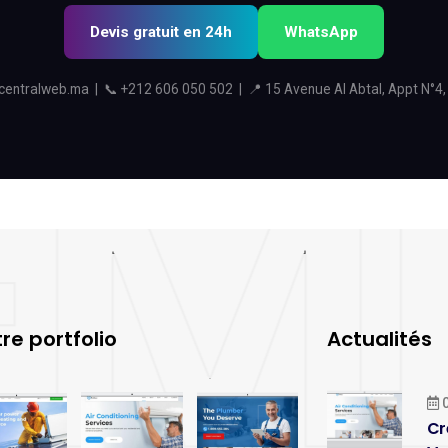
Devis gratuit en 24h
WhatsApp
centralweb.ma
| 📞
+212 606 050 502
| 📍 15 Avenue Al Abtal, Appt N°4,
re portfolio
Actualités
0
Cr