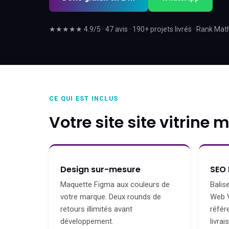
★★★★★ 4.9/5 · 47 avis · 190+ projets livrés · Rank Mat
CE QUI EST INCLUS
Votre site site vitrine 
Design sur-mesure
SEO 
Maquette Figma aux couleurs de
Balis
votre marque. Deux rounds de
Web V
retours illimités avant
référ
développement.
livrai