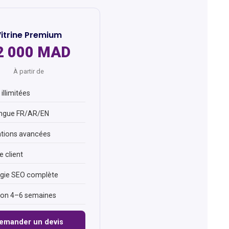
itrine Premium
2 000 MAD
À partir de
illimitées
ingue FR/AR/EN
tions avancées
 client
égie SEO complète
son 4–6 semaines
emander un devis