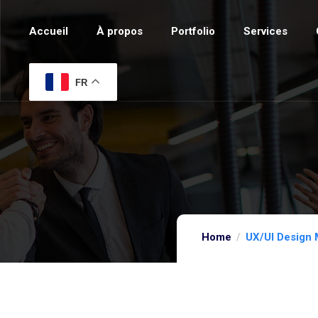
Accueil
À propos
Portfolio
Services
FR
Home
UX/UI Design 