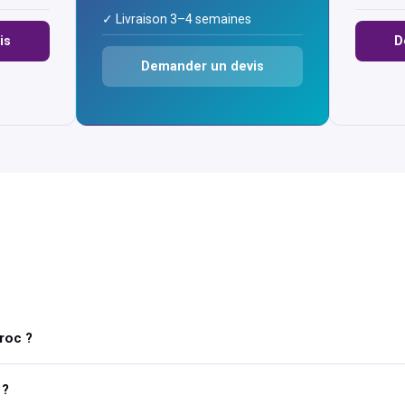
✓ Livraison 3–4 semaines
is
D
Demander un devis
roc ?
 ?