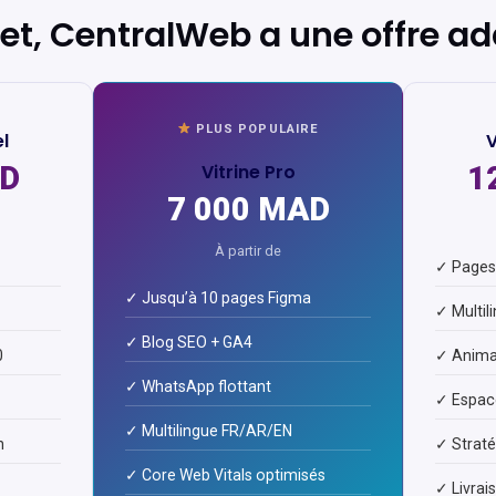
jet, CentralWeb a une offre a
PLUS POPULAIRE
el
V
AD
Vitrine Pro
1
7 000 MAD
À partir de
✓ Pages 
✓ Jusqu’à 10 pages Figma
✓ Multil
✓ Blog SEO + GA4
0
✓ Anima
✓ WhatsApp flottant
✓ Espace
✓ Multilingue FR/AR/EN
n
✓ Strat
✓ Core Web Vitals optimisés
✓ Livrai