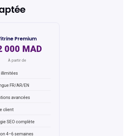
daptée
itrine Premium
2 000 MAD
À partir de
illimitées
ingue FR/AR/EN
tions avancées
 client
égie SEO complète
son 4–6 semaines